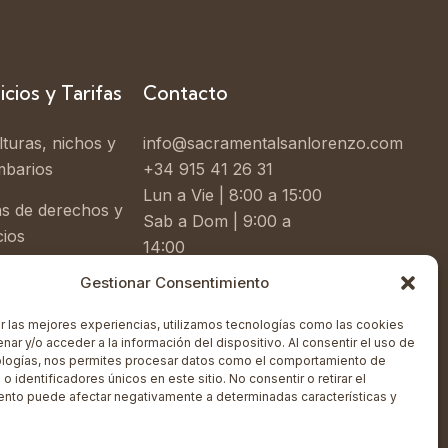
icios y Tarifas
Contacto
turas, nichos y
info@sacramentalsanlorenzo.com
mbarios
+34 915 41 26 31
Lun a Vie | 8:00 a 15:00
as de derechos y
Sab a Dom | 9:00 a
cios
14:00
esos
Gestionar Consentimiento
C. de la Verdad, s/n,
istrativos
Carabanchel, 28019
r las mejores experiencias, utilizamos tecnologías como las cookies
Madrid
nar y/o acceder a la información del dispositivo. Al consentir el uso de
ologías, nos permites procesar datos como el comportamiento de
o identificadores únicos en este sitio. No consentir o retirar el
ento puede afectar negativamente a determinadas características y