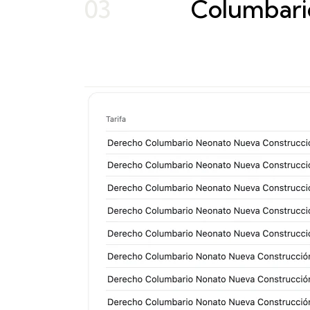
03
Columbari