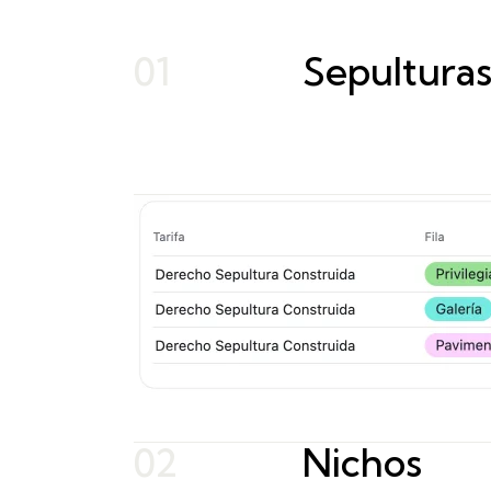
01
Sepultura
02
Nichos