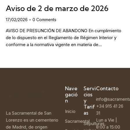
Aviso de 2 de marzo de 2026
17/02/2026
0
Comments
AVISO DE PRESUNCIÓN DE ABANDONO En cumplimiento
de lo dispuesto en el Reglamento de Régimen Interior y
conforme a la normativa vigente en materia de…
Nave
Servi
Contacto
gació
cios
info@sacrament
n
y
+34 915 41 26
Tarif
Inicio
as
La Sacramental de San
31
Lorenzo es un cementerio
Lun a Vie |
Sacramental
Sepulturas,
de Madrid, de origen
8:00 a 15:00