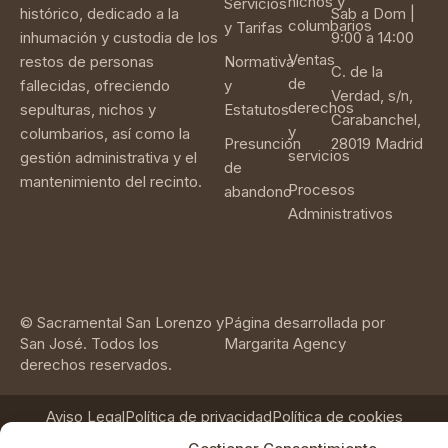
nichos y
Servicios
histórico, dedicado a la
Sab a Dom |
columbarios
y Tarifas
inhumación y custodia de los
9:00 a 14:00
Ventas
restos de personas
Normativa
C. de la
de
fallecidas, ofreciendo
y
Verdad, s/n,
derechos
sepulturas, nichos y
Estatutos
Carabanchel,
y
columbarios, así como la
Presunción
28019 Madrid
servicios
gestión administrativa y el
de
mantenimiento del recinto.
Procesos
abandono
Administrativos
© Sacramental San Lorenzo y
Página desarrollada por
San José. Todos los
Margarita Agency
derechos reservados.
Aviso Legal
Política de privacidad
Política de cookies